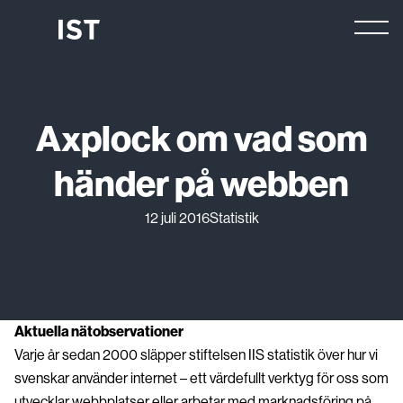
Hoppa
till
innehåll
Axplock om vad som
händer på webben
12 juli 2016
Statistik
Aktuella nätobservationer
Varje år sedan 2000 släpper stiftelsen IIS statistik över hur vi
svenskar använder internet – ett värdefullt verktyg för oss som
utvecklar webbplatser eller arbetar med marknadsföring på