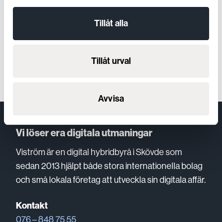
Tillåt alla
Tillåt urval
Klicka gärna på länken och ta del av hela
rapporten
https://www.soi2015.se/
// Jonatan Viström
Avvisa
Vi löser era digitala utmaningar
Viström är en digital hybridbyrå i Skövde som
sedan 2013 hjälpt både stora internationella bolag
och små lokala företag att utveckla sin digitala affär.
Kontakt
076 – 848 75 55