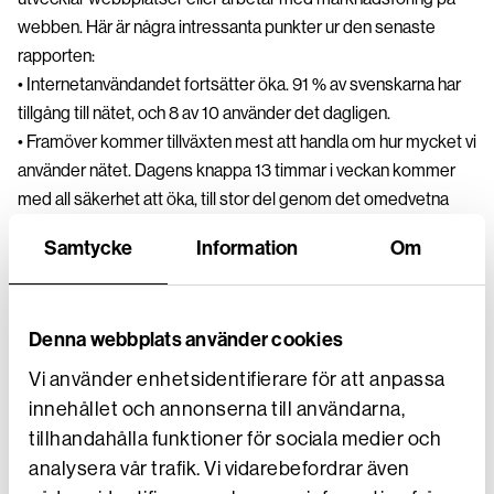
webben. Här är några intressanta punkter ur den senaste
rapporten:
• Internetanvändandet fortsätter öka. 91 % av svenskarna har
tillgång till nätet, och 8 av 10 använder det dagligen.
• Framöver kommer tillväxten mest att handla om hur mycket vi
använder nätet. Dagens knappa 13 timmar i veckan kommer
med all säkerhet att öka, till stor del genom det omedvetna
användandet i form av ”internet of things”, det vill säga allt fler
Samtycke
Information
Om
prylar som är uppkopplade utan att vi gör aktiva val.
• Facebook fortsätter att växa, trots spekulationer om
Denna webbplats använder cookies
motsatsen. 5,7 miljoner svenskar finns på Facebook idag. De
tappar användare i åldrarna 12-15 år, men ökar desto mer bland
Vi använder enhetsidentifierare för att anpassa
de äldre. Att de yngsta blir färre tror jag kan förklaras med att
innehållet och annonserna till användarna,
det helt enkelt inte är “ballt” att hänga där mormor och mamma
tillhandahålla funktioner för sociala medier och
hänger.
analysera vår trafik. Vi vidarebefordrar även
• Instagram och SnapChat växer närmast explosionsartat,