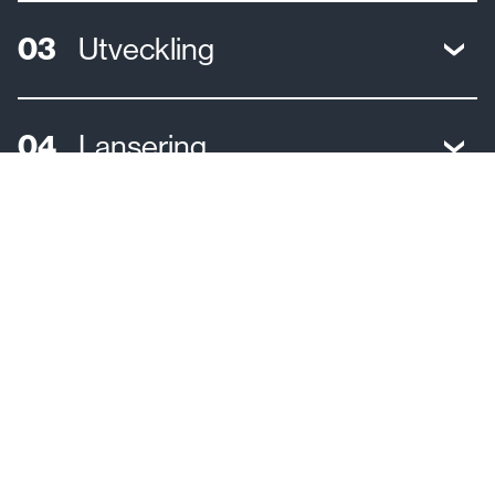
Utveckling
Lansering
Eftermarknad
Kundcase