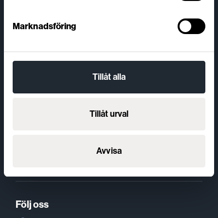
Vi löser era digitala utmaningar
Marknadsföring
Viström är en digital hybridbyrå i Skövde som
sedan 2013 hjälpt både stora internationella bolag
och små lokala företag att utveckla sin digitala affär.
Tillåt alla
Kontakt
076 – 848 75 55
Tillåt urval
Adress
Hertig Johans gata 16
Avvisa
541 30 Skövde
Följ oss