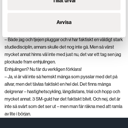
Tillåt urval
det nog lite si och så med det – och det gäller hela gänget på
Viström. Vi är nog betydligt mer sociala än snittet och jag tror
inte det håller i längden att bara vara introvert. För att hitta fram
Avvisa
till fungerande lösningar måste man trivas med att slänga käft.
Blir det någon tid över, med både studier, jobb och flickvän?
– Både jag och tjejen pluggar och vi har faktiskt en väldigt stark
studiedisciplin, annars skulle det nog inte gå. Men så värst
mycket annat hinns väl inte med just nu, det var ett tag sen jag
plockade fram enhjulingen.
Enhjulingen? Nu får du verkligen förklara!
– Ja, vi är väl inte så hemskt många som pysslar med det på
allvar, men det tävlas faktiskt en hel del. Det finns många
delgrenar – hastighetscykling, långdistans, trial och hopp och
mycket annat. 3 SM-guld har det faktiskt blivit. Och nej, det är
inte så svårt som det ser ut – men man får räkna med att ramla
av lite i början.