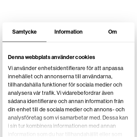
Samtycke
Information
Om
Denna webbplats använder cookies
Vi använder enhetsidentifierare för att anpassa
innehållet och annonserna till användarna,
Filip kombinerar studierna i
systemutveckling
på
Högskolan i
tillhandahålla funktioner för sociala medier och
Skövde
med att jobba ett par dagar i veckan hos Viström
analysera vår trafik. Vi vidarebefordrar även
Webb – och det fungerar bra, tycker båda:
sådana identifierare och annan information från
– Det gick väldigt fort att komma in i gänget, stämningen är väl
din enhet till de sociala medier och annons- och
vad man kallar ”rå men hjärtlig”. Vi har väldigt kul ihop och alla
stöttar varandra, så jag hoppas att jag fastnar här när studierna
analysföretag som vi samarbetar med. Dessa kan
är klara. Det är det här jag vill ägna mig åt, helt klart.
i sin tur kombinera informationen med annan
Har det alltid varit självklart att det skulle bli IT för din del?
information som du har tillhandahållit eller som