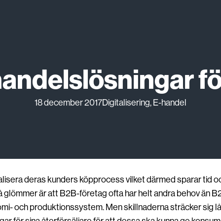
-handelslösningar f
18 december 2017
Digitalisering
, 
E-handel
igitalisera deras kunders köpprocess vilket därmed sparar tid 
å glömmer är att B2B-företag ofta har helt andra behov än B
onomi- och produktionssystem. Men skillnaderna sträcker sig 