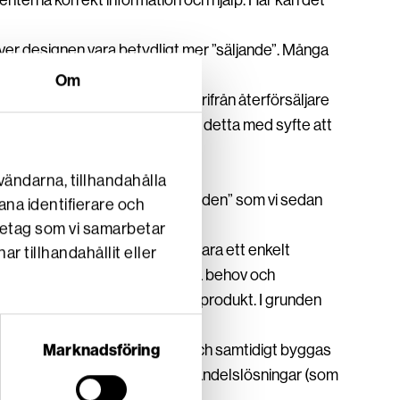
enterna korrekt information och hjälp. Här kan det
er designen vara betydligt mer ”säljande”. Många
Om
t är det ett arbetsverktyg varifrån återförsäljare
om tar sig till webbplatser gör detta med syfte att
vändarna, tillhandahålla
äggande behoven. Det är ”ryggraden” som vi sedan
ana identifierare och
retag som vi samarbetar
nde dessa webbplatser. Det ska vara ett enkelt
 tillhandahållit eller
 verksamhet, kunderna kan få nya behov och
ess system, inte är en statisk produkt. I grunden
Marknadsföring
ragera med flera olika system och samtidigt byggas
ov. Att snegla för mycket på E-handelslösningar (som