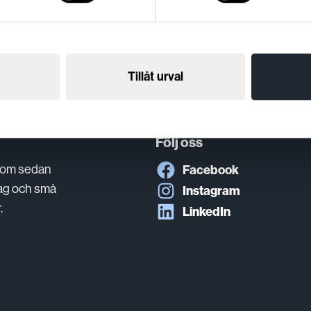
mna att ta kontakt.
här
ller
Tillåt urval
Följ oss
 som sedan
Facebook
lag och små
Instagram
.
LinkedIn