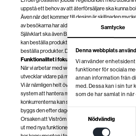
En del grossister jobbar regelbundet med utbildning
uppstå ett behov av att återförsäljare ska kunna b
Även när det kommer till design är skillnaden myc
av besökarna har aldrig varit på webbplatsen förut 
Samtycke
Självklart ska även B2B-företag arbeta med design 
kan beställa produkter. Det som prioriteras högst ä
Denna webbplats använd
beställa produkter. Därmed måste man möta kunden
Funktionalitet i fokus
Vi använder enhetsidentif
När vi arbetar med webbplatser för B2B-företag är
funktioner för sociala me
utvecklar vidare på med de unika funktioner som 
annan information från d
Vi är nämligen helt övertygade om att funktionalitet
med. Dessa kan i sin tur
system att hantera men samtidigt ha flexibiliteten 
som de har samlat in när 
konkurrenterna kan skapa nya förutsättningar. Som 
byggs den efter dagens förutsättningar och behov m
Samtyckesval
Nödvändig
Orsaken att Viström Webb valt att fokusera på B2B h
ut med nya funktioner. Det är vad vi anser at ett B