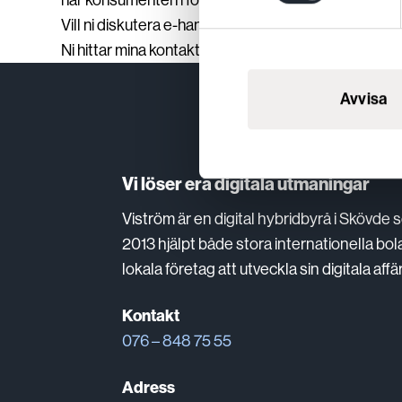
har konsumenten i fokus) är inte rätt väg att gå.
Vill ni diskutera e-handelslösningar är ni alltid välko
Ni hittar mina kontaktuppgifter längst ner på sidan e
Avvisa
Vi löser era digitala utmaningar
Viström är en digital hybridbyrå i Skövde
2013 hjälpt både stora internationella bo
lokala företag att utveckla sin digitala affär
Kontakt
076 – 848 75 55
Adress