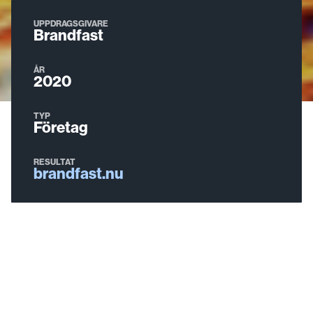
UPPDRAGSGIVARE
Brandfast
ÅR
2020
TYP
Företag
RESULTAT
brandfast.nu
Brandfast i Bro utanför Stockholm är experter på
förebyggande insatser inom brandskydd och första
hjälpen, med bland annat en omfattande
kursverksamhet kring Heta arbeten, som kräver