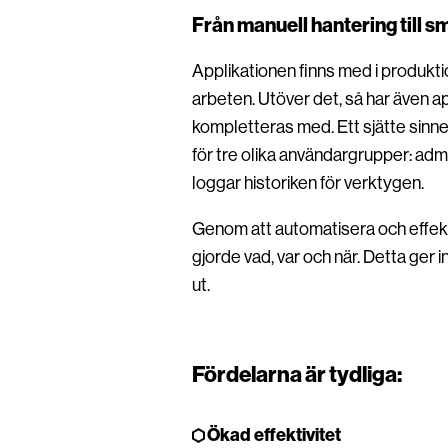
Från manuell hantering till s
Applikationen finns med i produktio
arbeten. Utöver det, så har även ap
kompletteras med. Ett sjätte sinne
för tre olika användargrupper: ad
loggar historiken för verktygen.
Genom att automatisera och effekti
gjorde vad, var och när. Detta ger 
ut.
Fördelarna är tydliga:
Ökad effektivitet