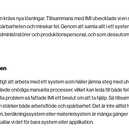
en krävs nya lösningar. Tillsammans med IMI utvecklade vi e
pårbarheten och minskar fel. Genom att samla allt i ett system 
administratörer och produktionspersonal, och som dessutom 
den
iktigt att arbeta med ett system som håller jämna steg med ut
vde onödiga manuella processer, vilket kan leda till både fel oc
la problem så fattade IMI ett beslut om att ta hjälp. Så tillsa
 stärker både arbetsflöde och spårbarhet. Det är inte alltid 
, beräkningssystem eller materielsystem är många gånger hå
allar vi det för bara system eller applikation.