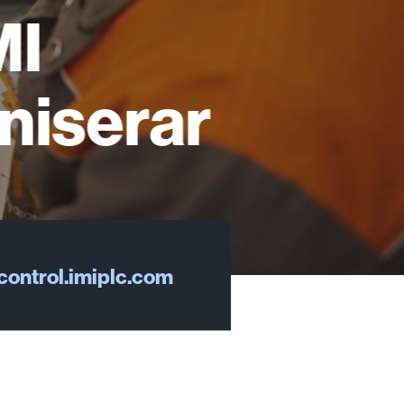
MI
niserar
control.imiplc.com