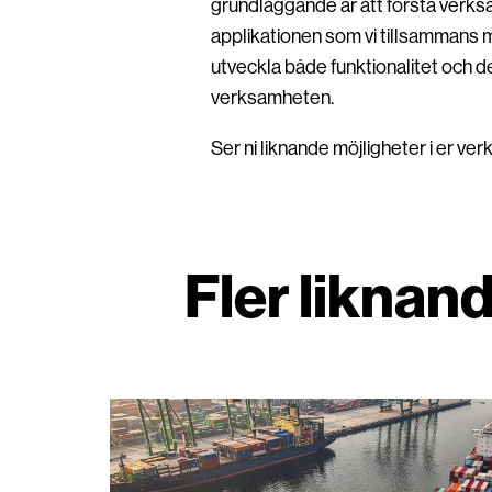
grundläggande är att förstå verksam
applikationen som vi tillsammans m
utveckla både funktionalitet och de
verksamheten.
Ser ni liknande möjligheter i er ver
Fler liknan