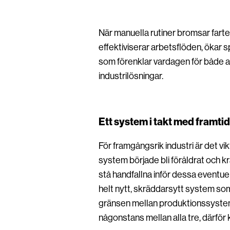
När manuella rutiner bromsar fart
effektiviserar arbetsflöden, ökar s
som förenklar vardagen för både 
industrilösningar.
Ett system i takt med framti
För framgångsrik industri är det v
system började bli föråldrat och krä
stå handfallna inför dessa eventuel
helt nytt, skräddarsytt system som
gränsen mellan produktionssystem
någonstans mellan alla tre, därför k