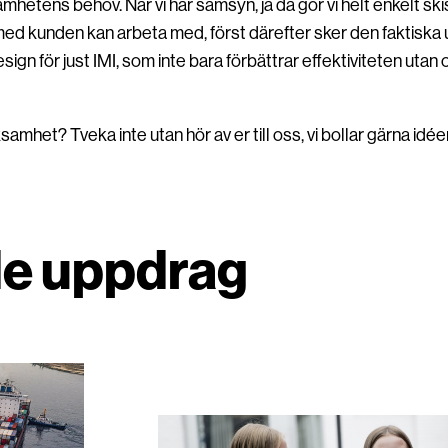
hetens behov. När vi har samsyn, ja då gör vi helt enkelt skis
ed kunden kan arbeta med, först därefter sker den faktiska u
sign för just IMI, som inte bara förbättrar effektiviteten uta
ksamhet? Tveka inte utan hör av er till oss, vi bollar gärna idé
de uppdrag