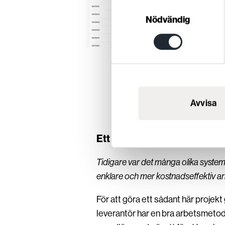
Samtyckesval
Nödvändig
Avvisa
Ett system som förenklar he
Tidigare var det många olika system
enklare och mer kostnadseffektiv a
För att göra ett sådant här projek
leverantör har en bra arbetsmetod