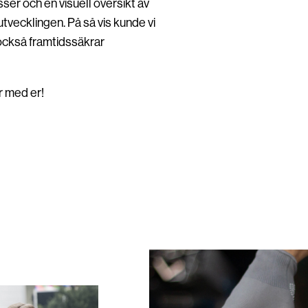
ser och en visuell översikt av
tvecklingen. På så vis kunde vi
n också framtidssäkrar
er med er!