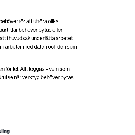
behöver för att utföra olika
sartiklar behöver bytas eller
att i huvudsak underlätta arbetet
som arbetar med datan och den som
n för fel. Allt loggas – vem som
 förutse när verktyg behöver bytas
ling