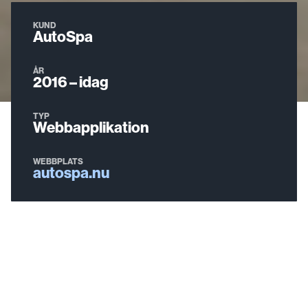
KUND
AutoSpa
ÅR
2016 – idag
TYP
Webbapplikation
WEBBPLATS
autospa.nu
AutoSpa i Skövde är en toppmodern
bilvårdsanläggning som både när det gäller storlek
och tekniknivå hör till de ledande i landet.